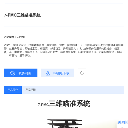
7-PMC三维瞄准系统
产品型号：
7-PMC
产品
1、整体化设计，结构紧凑合理，具有升降，旋转，俯仰功能； 2、升降部分采用进口线性轴承导轨和
特
丝杆升降机，四轴过定位，精度高，舒适稳定，升降范围大； 3、旋转部分使用蜗轮旋转台，精度
点：
高，承载大，可电控； 4、俯仰部分台面大，精研丝杠调整，转轴无间隙； 5、支架牢固美观，底部
有脚轮，易于移动。
我要询价
3d图纸下载
产品简介
产品详情
三维瞄准
系统
7-PMC
关闭