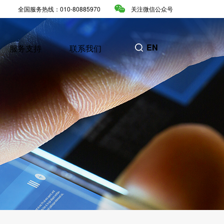
全国服务热线：010-80885970
关注微信公众号
EN
服务支持
联系我们