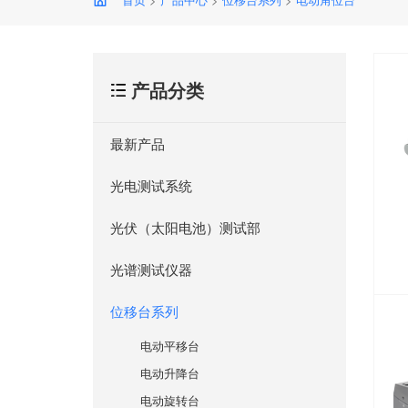
产品分类
最新产品
光电测试系统
光伏（太阳电池）测试部
光谱测试仪器
位移台系列
电动平移台
电动升降台
电动旋转台