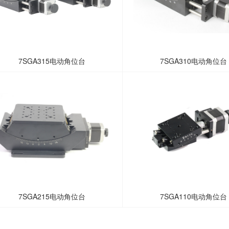
7SGA315电动角位台
7SGA310电动角位台
7SGA215电动角位台
7SGA110电动角位台