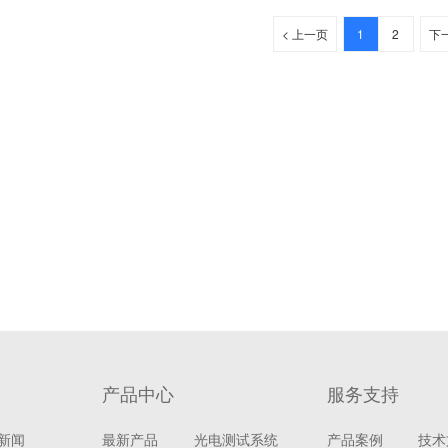
< 上一页
1
2
下一
产品中心
服务支持
新闻
最新产品
光电测试系统
产品案例
技术