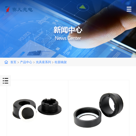
首页
>
产品中心
>
光具座系列
>
柱面镜架