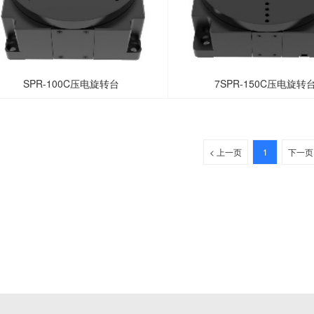
SPR-100C压电旋转台
7SPR-150C压电旋转
< 上一页
1
下一页 