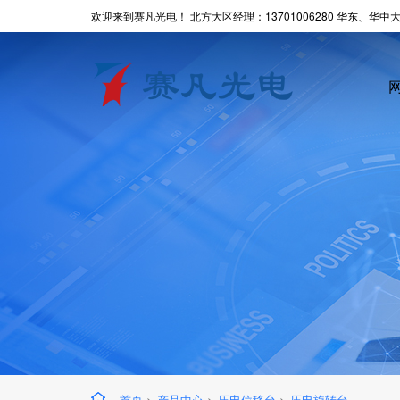
欢迎来到赛凡光电！ 北方大区经理：13701006280 华东、华中大区
首页
>
产品中心
>
压电位移台
>
压电旋转台