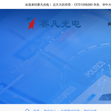
欢迎来到赛凡光电！ 北方大区经理：13701006280 华东、华中大区
首页
>
产品中心
>
光谱测试仪器
>
氙灯光源