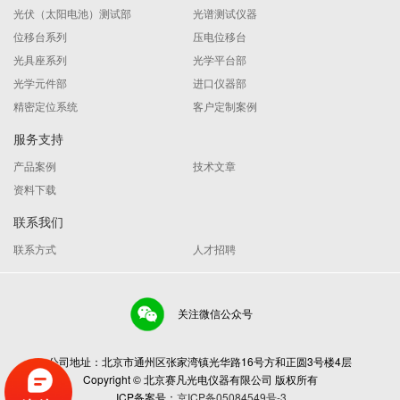
光伏（太阳电池）测试部
光谱测试仪器
位移台系列
压电位移台
光具座系列
光学平台部
光学元件部
进口仪器部
精密定位系统
客户定制案例
服务支持
产品案例
技术文章
资料下载
联系我们
联系方式
人才招聘
关注微信公众号
公司地址：北京市通州区张家湾镇光华路16号方和正圆3号楼4层
Copyright © 北京赛凡光电仪器有限公司 版权所有
ICP备案号：
京ICP备05084549号-3