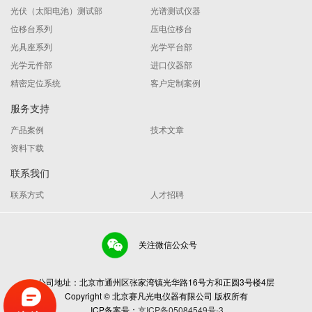
光伏（太阳电池）测试部
光谱测试仪器
位移台系列
压电位移台
光具座系列
光学平台部
光学元件部
进口仪器部
精密定位系统
客户定制案例
服务支持
产品案例
技术文章
资料下载
联系我们
联系方式
人才招聘
关注微信公众号
公司地址：北京市通州区张家湾镇光华路16号方和正圆3号楼4层
Copyright © 北京赛凡光电仪器有限公司 版权所有
ICP备案号：
京ICP备05084549号-3