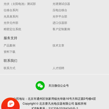
光伏（太阳电池）测试部
光谱测试仪器
位移台系列
压电位移台
光具座系列
光学平台部
光学元件部
进口仪器部
精密定位系统
客户定制案例
服务支持
产品案例
技术文章
资料下载
联系我们
联系方式
人才招聘
关注微信公众号
公司地址：北京市通州区张家湾镇光华路16号方和正圆3号楼4层
Copyright © 北京赛凡光电仪器有限公司 版权所有
ICP备案号：
京ICP备05084549号-3