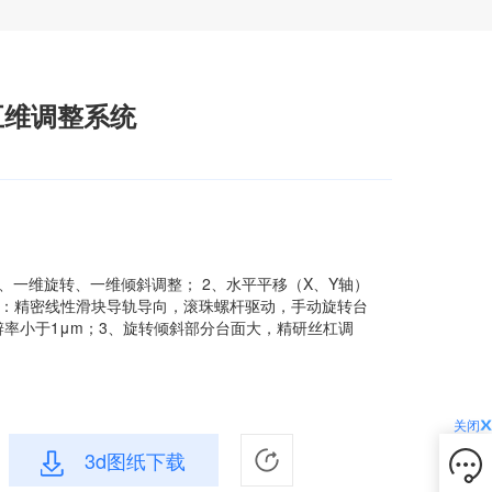
镜五维调整系统
移、一维旋转、一维倾斜调整； 2、水平平移（X、Y轴）
）：精密线性滑块导轨导向，滚珠螺杆驱动，手动旋转台
率小于1μm；3、旋转倾斜部分台面大，精研丝杠调
关闭
3d图纸下载