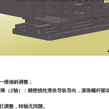
、一维倾斜调整；
升降（Z轴）：精密线性滑块导轨导向，滚珠螺杆驱
杠调整，转轴无间隙。