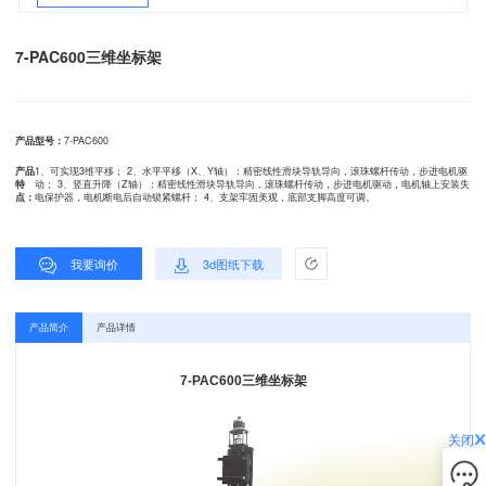
7-PAC600三维坐标架
产品型号：
7-PAC600
产品
1、可实现3维平移； 2、水平平移（X、Y轴）：精密线性滑块导轨导向，滚珠螺杆传动，步进电机驱
特
动； 3、竖直升降（Z轴）：精密线性滑块导轨导向，滚珠螺杆传动，步进电机驱动，电机轴上安装失
点：
电保护器，电机断电后自动锁紧螺杆； 4、支架牢固美观，底部支脚高度可调。
我要询价
3d图纸下载
产品简介
产品详情
7-PAC600三维坐标架
关闭