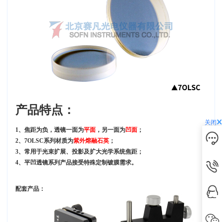
产品特点：
关闭
1、焦距为负，透镜一面为
平面
，另一面为
凹面
；
2、7OLSC系列材质为
紫外熔融石英
；
3、
常用于光束扩展、投影及扩大光学系统焦距；
4、平凹透镜系列产品接受特殊定制镀膜需求。
配套产品：