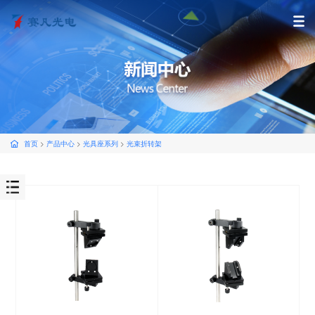
首页
>
产品中心
>
光具座系列
>
光束折转架