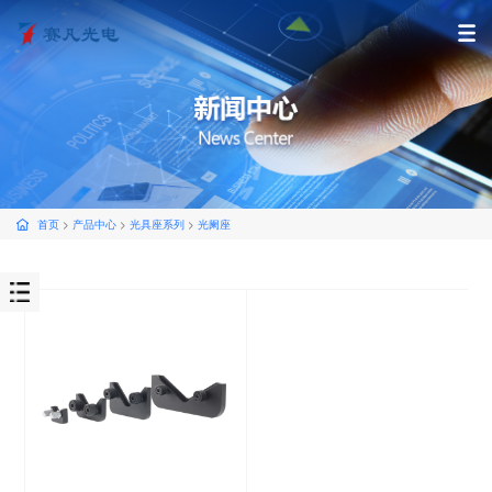
首页
>
产品中心
>
光具座系列
>
光阑座