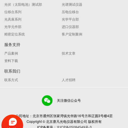
光伏（太阳电池）测试部
光谱测试仪器
位移台系列
压电位移台
光具座系列
光学平台部
光学元件部
进口仪器部
精密定位系统
客户定制案例
服务支持
产品案例
技术文章
资料下载
联系我们
联系方式
人才招聘
关注微信公众号
公司地址：北京市通州区张家湾镇光华路16号方和正圆3号楼4层
Copyright © 北京赛凡光电仪器有限公司 版权所有
ICP备案号：
京ICP备05084549号-3