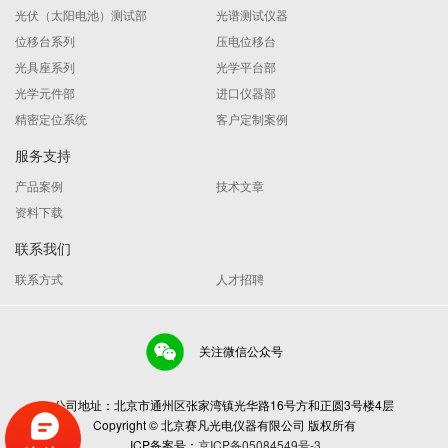
光伏（太阳电池）测试部
光谱测试仪器
位移台系列
压电位移台
光具座系列
光学平台部
光学元件部
进口仪器部
精密定位系统
客户定制案例
服务支持
产品案例
技术文章
资料下载
联系我们
联系方式
人才招聘
关注微信公众号
公司地址：北京市通州区张家湾镇光华路16号方和正圆3号楼4层
Copyright © 北京赛凡光电仪器有限公司 版权所有
ICP备案号：
京ICP备05084549号-3