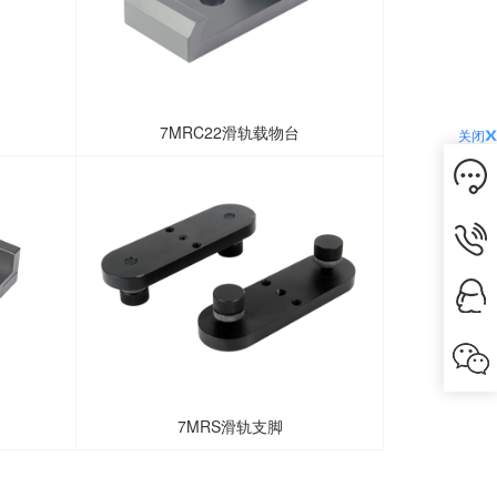
7MRC22滑轨载物台
关闭
7MRS滑轨支脚