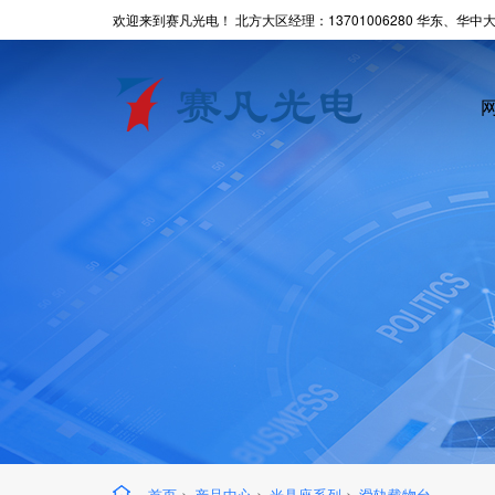
欢迎来到赛凡光电！ 北方大区经理：13701006280 华东、华中大区
首页
>
产品中心
>
光具座系列
>
滑轨载物台