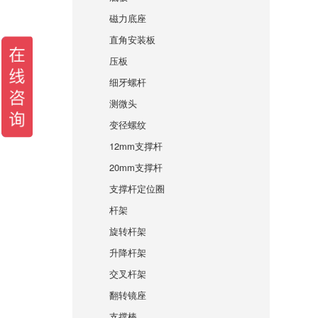
磁力底座
直角安装板
压板
细牙螺杆
测微头
变径螺纹
12mm支撑杆
20mm支撑杆
支撑杆定位圈
杆架
旋转杆架
升降杆架
交叉杆架
翻转镜座
支撑棒