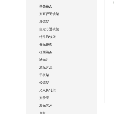
调整镜架
变直径透镜架
透镜架
自定心透镜架
特殊透镜架
偏光镜架
柱面镜架
滤光片
滤光片座
干板架
棱镜架
光束折转架
变径圈
激光管座
底板