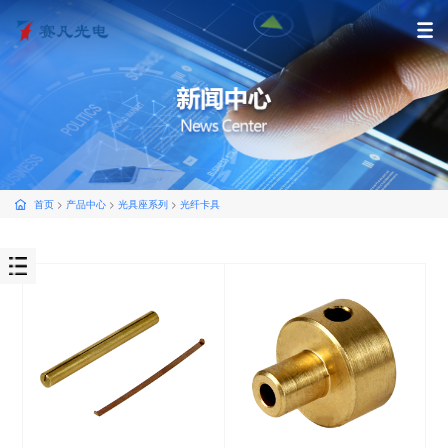
首页
>
产品中心
>
光具座系列
>
光纤卡具