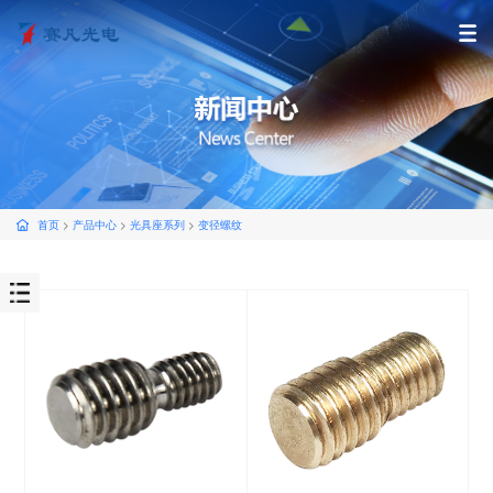
首页
>
产品中心
>
光具座系列
>
变径螺纹